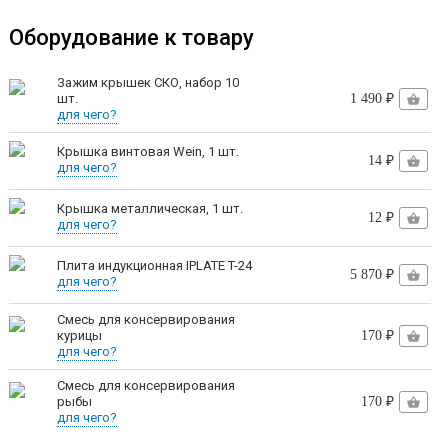
Оборудование к товару
Положите продукты в банки согласно рецепту и
Зажим крышек СКО, набор 10
шт.
1 490 ₽
плотно закройте крышкой, можно использовать
для чего?
как ТВИСТ-офф, так и СКО крышки.
Крышка винтовая Wein, 1 шт.
14 ₽
для чего?
Выберите режим работы: на пару или воду. Для
Крышка металлическая, 1 шт.
режима «на воде» заполните автоклав водой
12 ₽
для чего?
доверху, для режима «на пару» — до нижнего
Плита индукционная IPLATE T-24
5 870 ₽
уровня банок.
для чего?
Разместите банки в автоклаве.
Смесь для консервирования
курицы
170 ₽
Закройте крышку, оставив воздухоотводный
для чего?
клапан открытым, и поставьте аппарат на нагрев.
Смесь для консервирования
рыбы
170 ₽
Начните нагрев. При достижении 80-90°C закройте
для чего?