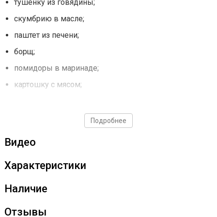
тушенку из говядины;
скумбрию в масле;
паштет из печени;
борщ;
помидоры в маринаде;
картошку с мясом;
маринованные грибы в автоклаве;
лечо;
Подробнее
компоты;
Видео
каши и многое другое.
Характеристики
Готовьте с Fansel 2 — это просто!
Наличие
Любой продукт за 6 шагов
Отзывы