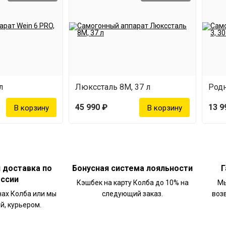
л
Люкссталь 8М, 37 л
Родн
45 990 ₽
13 9
и доставка по
Бонусная система лояльности
Г
оссии
Кэшбек на карту Колба до 10% на
Мы
нах Колба или мы
следующий заказ.
воз
й, курьером.