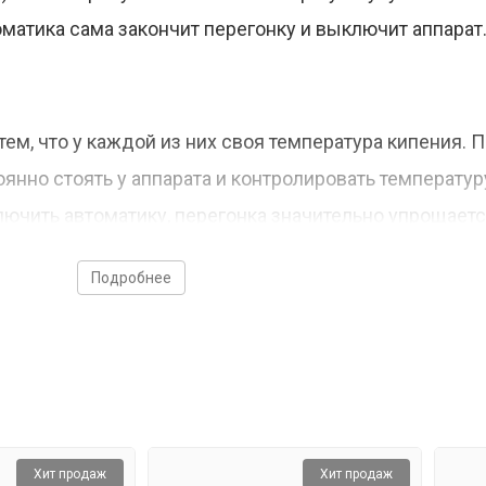
матика сама закончит перегонку и выключит аппарат
ем, что у каждой из них своя температура кипения. П
янно стоять у аппарата и контролировать температур
ключить автоматику, перегонка значительно упрощаетс
бор в момент, когда температура в колонне начинает
Подробнее
 в колонне стабилизируется, клапан снова открываетс
Хит продаж
Хит продаж