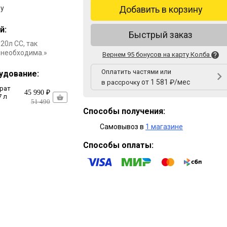
ру
Добавить в корзину
й:
Быстрый заказ
20л СС, так
 необходима.»
Вернем 95 бонусов на карту Колба
Оплатить частями или
удование:
от 1 581 ₽/мес
в рассрочку
рат
45 990 ₽
7 л
51 490
Способы получения:
Самовывоз в
1 магазине
Способы оплаты: