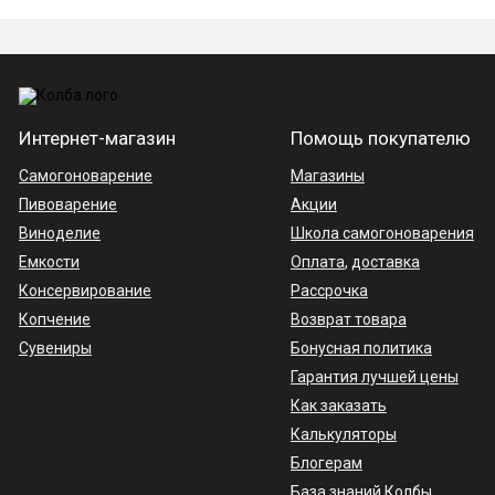
Устройство автоматики «Старт
Интернет-магазин
Помощь покупателю
Клапан. Именно он регулирует отбор.
Самогоноварение
Магазины
Мозги. С помощью головного устройства ав
Пивоварение
Акции
Виноделие
Датчик температуры. Подключается к колон
Школа самогоноварения
Емкости
Оплата
,
доставка
Консервирование
Рассрочка
Копчение
Возврат товара
Сувениры
Бонусная политика
Гарантия лучшей цены
Как заказать
Калькуляторы
Блогерам
База знаний Колбы