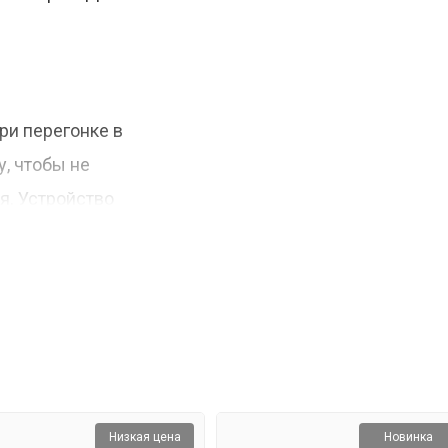
.
ри перегонке в
у, чтобы не
я. Устройство
 расти, и вместе с
я, и отбор «тела»
Низкая цена
Новинка