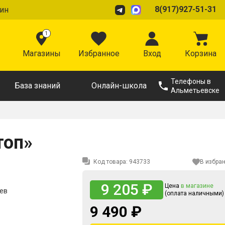
8(917)927-51-31
ин
1
Магазины
Избранное
Вход
Корзина
Телефоны в
База знаний
Онлайн-школа
Альметьевске
топ»
Код товара:
943733
В избра
9 205 ₽
Цена
в магазине
цев
(оплата наличными)
9 490 ₽