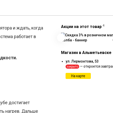
4
Акции на этот товар
ятора и ждать, когда
истема работает в
.
Магазин в Альметьевске
идкости.
ул. Лермонтова, 53
— откроется завтра
закрыто
На карте
кубе достигает
ить нагрев. Дальше