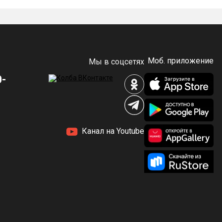
Моб. приложение
Мы в соцсетях
0-
.
йство.
Канал на Youtube