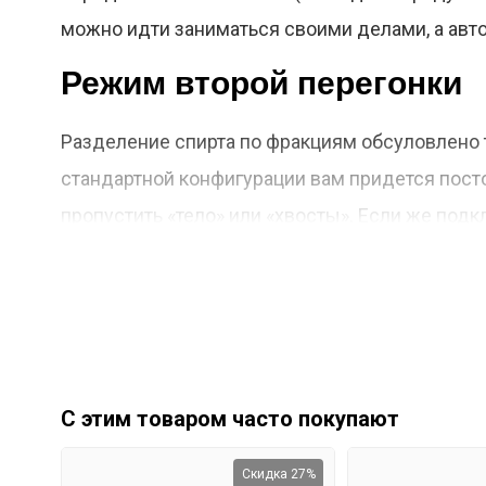
можно идти заниматься своими делами, а авто
Режим второй перегонки
Разделение спирта по фракциям обсуловлено т
стандартной конфигурации вам придется посто
пропустить «тело» или «хвосты». Если же под
оборудовано клапаном, который перекрывает от
«телом» идут «хвосты». Как только температура
продолжается.
С этим товаром часто покупают
Скидка 27%