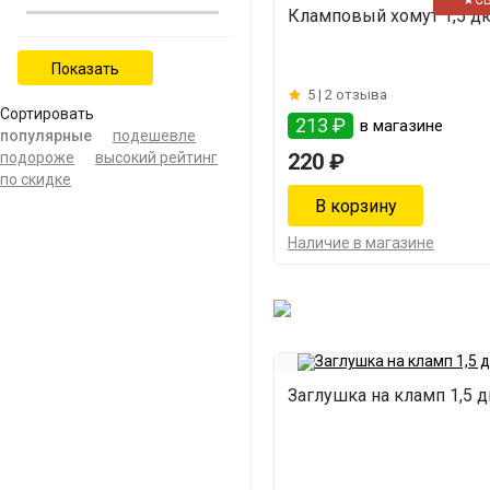
★С
Кламповый хомут 1,5 д
5 |
2 отзыва
Сортировать
213 ₽
в магазине
популярные
подешевле
подороже
высокий рейтинг
220 ₽
по скидке
Наличие в магазине
Заглушка на кламп 1,5 