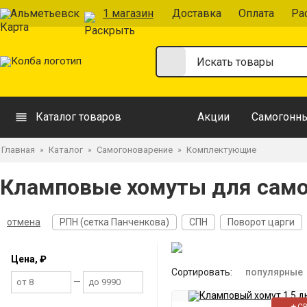
Альметьевск
1 магазин
Доставка
Оплата
Ра
Каталог товаров
Акции
Самогонны
Главная
Каталог
Самогоноварение
Комплектующие
»
»
»
Кламповые хомуты для само
отмена
РПН (сетка Панченкова)
СПН
Поворот царги
Цена, ₽
Сортировать:
популярные
—