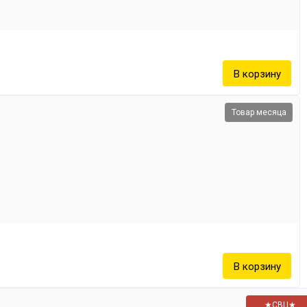
Товар месяца
★СВЦ★