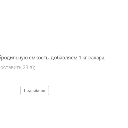
бродильную ёмкость, добавляем 1 кг сахара;
ставить 23 л);
о на брожение;
рбонизацию.
Подробнее