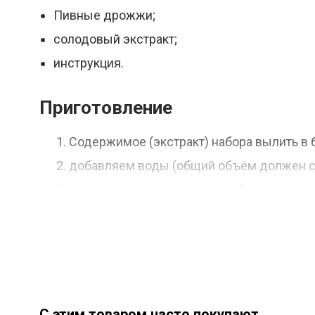
Пивные дрожжи;
солодовый экстракт;
инструкция.
Приготовление
Содержимое (экстракт) набора вылить в 
добавляем воды (общий объём должен со
вносим в ёмкость дрожжи, убираем сусл
разлить пиво по бутылкам и убрать на ка
Характеристики
Где произведено - Россия;
С этим товаром часто покупают