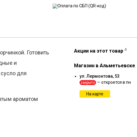
4
Акции на этот товар
орчинкой. Готовить
удные и
Магазин в Альметьевске
 сусло для
ул. Лермонтова, 53
— откроется в пн
закрыто
На карте
гатым ароматом