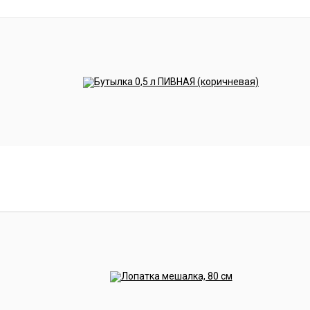
ения тёмного пива, из ингредиентов докупать ничего 
ость
для брожения с
гидрозатвором
,
бутылки
,
декстр