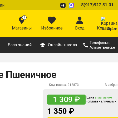
8(917)927-51-31
ин
1
Магазины
Избранное
Вход
Корзина
Телефоны в
База знаний
Онлайн-школа
Альметьевске
е Пшеничное
Код товара:
912873
В избра
1 309 ₽
Цена
в магазине
(оплата наличными)
1 350 ₽