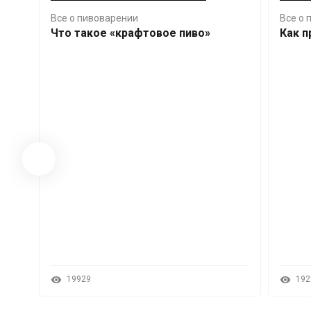
Все о пивоварении
Все о 
оит
Что такое «крафтовое пиво»
Как п
н,
19929
192