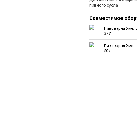
пивного сусла
Совместимое обор
Пивоварня Хмель
37 л
Пивоварня Хмель
50 л