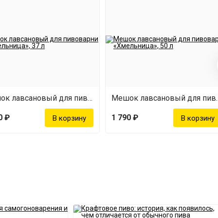
Мешок лавсановый для пивоварни «Хмельница», 37 л
Мешок лавсановый д
0 ₽
1 790 ₽