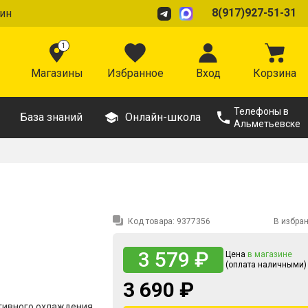
8(917)927-51-31
ин
1
Магазины
Избранное
Вход
Корзина
Телефоны в
База знаний
Онлайн-школа
Альметьевске
Код товара:
9377356
В избра
3 579 ₽
Цена
в магазине
(оплата наличными)
3 690 ₽
тивного охлаждения