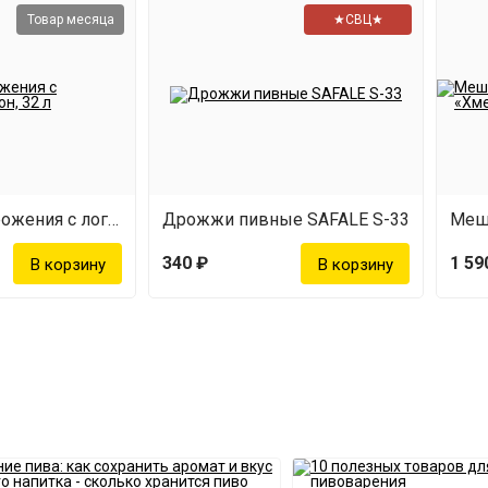
Товар месяца
★СВЦ★
Емкость для брожения с логотипом Лондон (32 л)
Дрожжи пивные SAFALE S-33
340 ₽
1 59